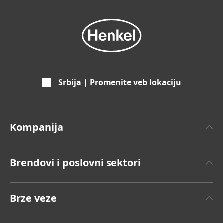
Srbija | Promenite veb lokaciju
Kompanija
O Henkelu
Brendovi i poslovni sektori
Henkel Brend
Henkel Adhesive Technologies
Činjenice i podaci
Brze veze
Henkel Consumer Brands
Saopštenje za javnost