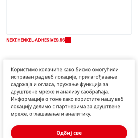
NEXT.HENKEL-ADHESIVES.RS
Користимо колачиће како бисмо омогућили
исправан рад веб локације, прилагођавање
садржаја и огласа, пружање функција за
друштвене мреже и анализу саобраћаја.
Информације о томе како користите нашу веб
Informacije i usluge
локацију делимо с партнерима за друштвене
мреже, оглашавање и аналитику.
Kontaktirajte nas!
Одбиј све