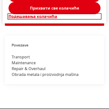
Posavetujte se u vezi naših brendova i rešenja.
Прихвати све колачиће
Подешавања колачића
SAZNAJTE VIŠE
Povezave
Transport
Maintenance
Repair & Overhaul
Obrada metala i proizvodnja mašina