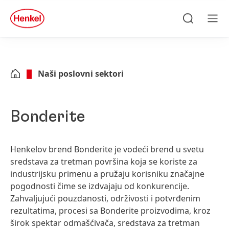
Skip to main content
Skip to footer
quick
search
Traži
Men
Naši poslovni sektori
Bonderite
Henkelov brend Bonderite je vodeći brend u svetu
sredstava za tretman površina koja se koriste za
industrijsku primenu a pružaju korisniku značajne
pogodnosti čime se izdvajaju od konkurencije.
Zahvaljujući pouzdanosti, održivosti i potvrđenim
rezultatima, procesi sa Bonderite proizvodima, kroz
širok spektar odmašćivača, sredstava za tretman