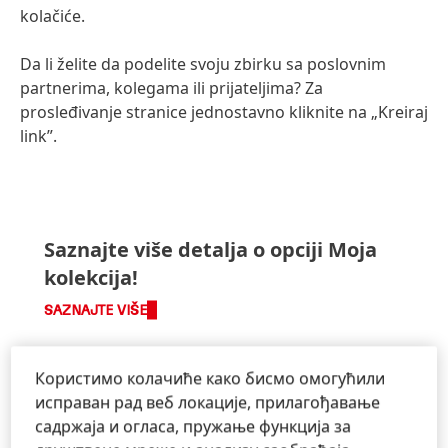
kolačiće.
Da li želite da podelite svoju zbirku sa poslovnim
partnerima, kolegama ili prijateljima? Za
prosleđivanje stranice jednostavno kliknite na „Kreiraj
link”.
Saznajte više detalja o opciji Moja
kolekcija!
SAZNAJTE VIŠE
Користимо колачиће како бисмо омогућили
исправан рад веб локације, прилагођавање
садржаја и огласа, пружање функција за