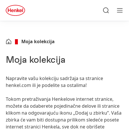
Skip to main content
Skip to footer
quick
search
Traži
Men
Moja kolekcija
Moja kolekcija
Napravite vašu kolekciju sadržaja sa stranice
henkel.com ili je podelite sa ostalima!
Tokom pretraživanja Henkelove internet stranice,
možete da odaberete pojedinačne delove ili stranice
klikom na odgovarajuću ikonu „Dodaj u zbirku”. Vaša
zbirka će vam biti dostupna prilikom sledeće posete
internet stranici Henkela, sve dok ne obrišete