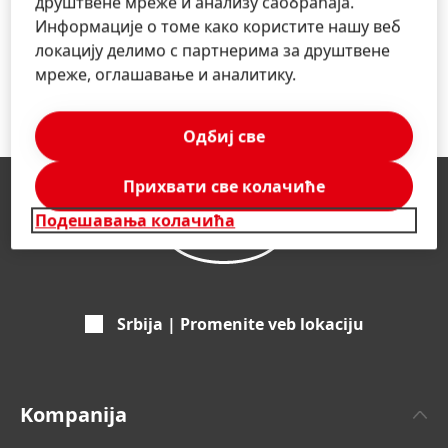
друштвене мреже и анализу саобраћаја.
Информације о томе како користите нашу веб
локацију делимо с партнерима за друштвене
мреже, оглашавање и аналитику.
Одбиј све
Прихвати све колачиће
Подешавања колачића
Srbija | Promenite veb lokaciju
Kompanija