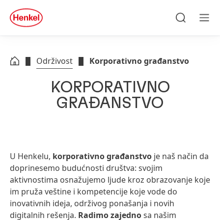
Skip to main content
Skip to footer
quick
search
Traži
Men
Održivost
Korporativno građanstvo
KORPORATIVNO
GRAĐANSTVO
U Henkelu,
korporativno građanstvo
je naš način da
doprinesemo budućnosti društva: svojim
aktivnostima osnažujemo ljude kroz obrazovanje koje
im pruža veštine i kompetencije koje vode do
inovativnih ideja, održivog ponašanja i novih
digitalnih rešenja.
Radimo zajedno
sa našim