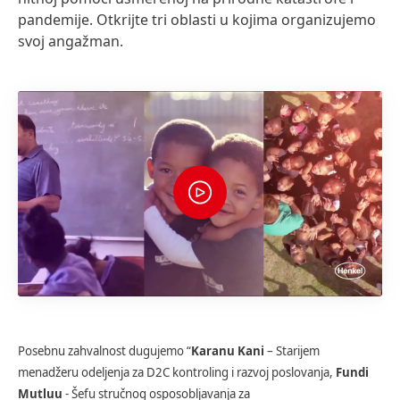
pandemije. Otkrijte tri oblasti u kojima organizujemo
svoj angažman.
Posebnu zahvalnost dugujemo “
Karanu Kani
– Starijem
menadžeru odeljenja za D2C kontroling i razvoj poslovanja,
Fundi
Mutluu
- Šefu stručnog osposobljavanja za