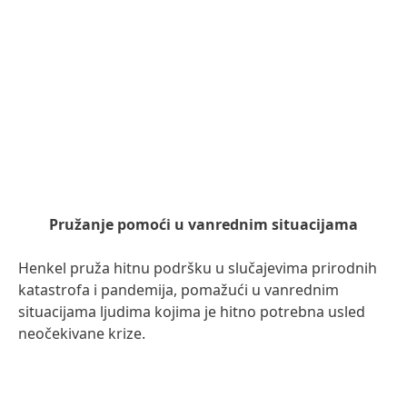
Pružanje pomoći u vanrednim situacijama
Henkel pruža hitnu podršku u slučajevima prirodnih
katastrofa i pandemija, pomažući u vanrednim
situacijama ljudima kojima je hitno potrebna usled
neočekivane krize.