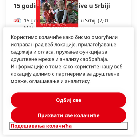
15 godina MIT inicijative u Srbiji
15 godina MIT inicijative u Srbiji
(2,01
MB)
Користимо колачиће како бисмо омогућили
Dodaj u moja kolekcija
исправан рад веб локације, прилагођавање
садржаја и огласа, пружање функција за
друштвене мреже и анализу саобраћаја.
Информације о томе како користите нашу веб
локацију делимо с партнерима за друштвене
мреже, оглашавање и аналитику.
Одбиј све
Прихвати све колачиће
Подешавања колачића