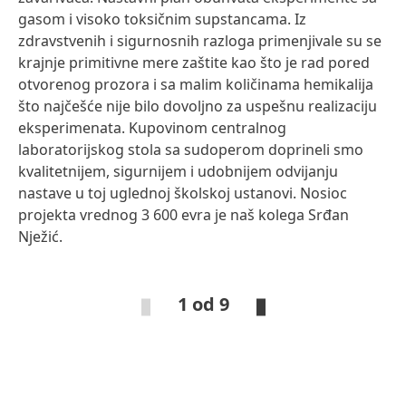
gasom i visoko toksičnim supstancama. Iz
zdravstvenih i sigurnosnih razloga primenjivale su se
krajnje primitivne mere zaštite kao što je rad pored
otvorenog prozora i sa malim količinama hemikalija
što najčešće nije bilo dovoljno za uspešnu realizaciju
eksperimenata. Kupovinom centralnog
laboratorijskog stola sa sudoperom doprineli smo
kvalitetnijem, sigurnijem i udobnijem odvijanju
nastave u toj uglednoj školskoj ustanovi. Nosioc
projekta vrednog 3 600 evra je naš kolega Srđan
Nježić.
1 od 9