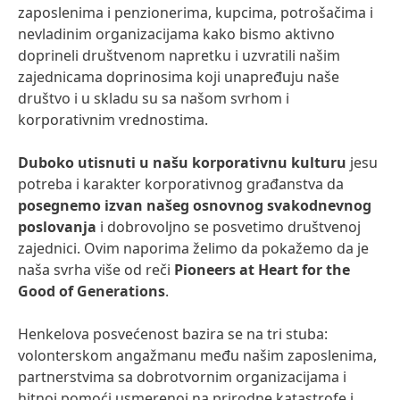
zaposlenima i penzionerima, kupcima, potrošačima i
nevladinim organizacijama kako bismo aktivno
doprineli društvenom napretku i uzvratili našim
zajednicama doprinosima koji unapređuju naše
društvo i u skladu su sa našom svrhom i
korporativnim vrednostima.
Duboko utisnuti u našu korporativnu kulturu
jesu
potreba i karakter korporativnog građanstva da
posegnemo izvan našeg osnovnog svakodnevnog
poslovanja
i dobrovoljno se posvetimo društvenoj
zajednici. Ovim naporima želimo da pokažemo da je
naša svrha više od reči
Pioneers at Heart for the
Good of Generations
.
Henkelova posvećenost bazira se na tri stuba:
volonterskom angažmanu među našim zaposlenima,
partnerstvima sa dobrotvornim organizacijama i
hitnoj pomoći usmerenoj na prirodne katastrofe i