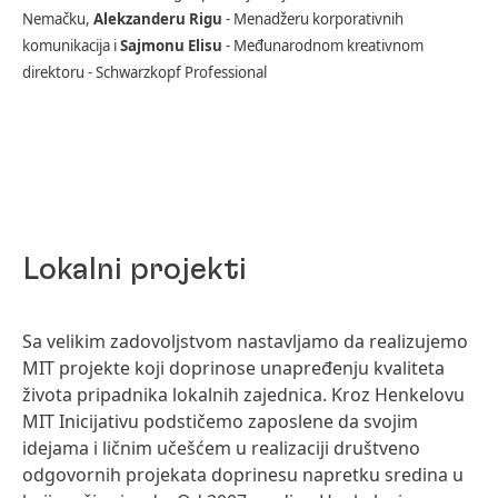
Nemačku,
Alekzanderu
Ri
gu
- Menadžeru korporativnih
komunikacija i
Sajmonu Elisu
- Međunarodnom kreativnom
direktoru - Schwarzkopf Professional
Lokalni projekti
Sa velikim zadovoljstvom nastavljamo da realizujemo
MIT projekte koji doprinose unapređenju kvaliteta
života pripadnika lokalnih zajednica. Kroz Henkelovu
MIT Inicijativu podstičemo zaposlene da svojim
idejama i ličnim učešćem u realizaciji društveno
odgovornih projekata doprinesu napretku sredina u