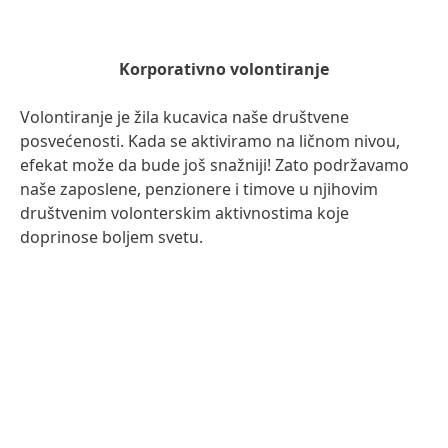
Korporativno volontiranje
Volontiranje je žila kucavica naše društvene
posvećenosti. Kada se aktiviramo na ličnom nivou,
efekat može da bude još snažniji! Zato podržavamo
naše zaposlene, penzionere i timove u njihovim
društvenim volonterskim aktivnostima koje
doprinose boljem svetu.