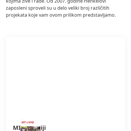
kojima žive i rade. Od 2007. godine Henkelovi
zaposleni sproveli su u delo veliki broj različitih
projekata koje vam ovom prilikom predstavljamo.
MIT u Srbiji