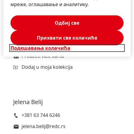
мреже, оглашавање и аналитику.
Teodora
Ivanović
Одбиј све
+381 62 109 7896
Прихвати све колачиће
teodora.ivanovic@redc.rs
Подешавања колачића
Preuzeti vizit kartu
Dodaj u moja kolekcija
Jelena
Belij
+381 63 744 6246
jelena.belij@redc.rs