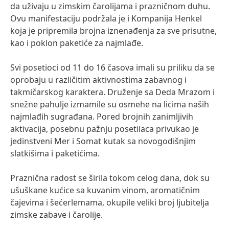
da uživaju u zimskim čarolijama i prazničnom duhu.
Ovu manifestaciju podržala je i Kompanija Henkel
koja je pripremila brojna iznenađenja za sve prisutne,
kao i poklon paketiće za najmlađe.
Svi posetioci od 11 do 16 časova imali su priliku da se
oprobaju u različitim aktivnostima zabavnog i
takmičarskog karaktera. Druženje sa Deda Mrazom i
snežne pahulje izmamile su osmehe na licima naših
najmlađih sugrađana. Pored brojnih zanimljivih
aktivacija, posebnu pažnju posetilaca privukao je
jedinstveni Mer i Somat kutak sa novogodišnjim
slatkišima i paketićima.
Praznična radost se širila tokom celog dana, dok su
ušuškane kućice sa kuvanim vinom, aromatičnim
čajevima i šećerlemama, okupile veliki broj ljubitelja
zimske zabave i čarolije.