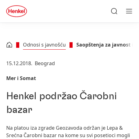
Skip to main content
Skip to footer
quick
search
Traži
Men
Odnosi s javnošću
Saopštenja za javnost i p
15.12.2018.
Beograd
Mer i Somat
Henkel podržao Čarobni
bazar
Na platou iza zgrade Geozavoda održan je Lepa &
Srećna Čarobni bazar na kome su svi posetioci mogli