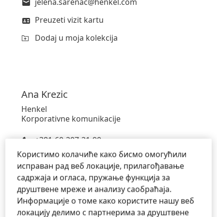
jelena.sarenac@henkel.com
Preuzeti vizit kartu
Dodaj u moja kolekcija
Ana
Krezic
Henkel
Korporativne komunikacije
+381-60-207-21-90
Користимо колачиће како бисмо омогућили
ana.krezic@henkel.com
исправан рад веб локације, прилагођавање
Preuzeti vizit kartu
садржаја и огласа, пружање функција за
друштвене мреже и анализу саобраћаја.
Dodaj u moja kolekcija
Информације о томе како користите нашу веб
локацију делимо с партнерима за друштвене