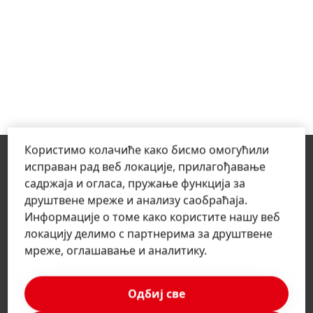
Користимо колачиће како бисмо омогућили
исправан рад веб локације, прилагођавање
садржаја и огласа, пружање функција за
друштвене мреже и анализу саобраћаја.
Информације о томе како користите нашу веб
локацију делимо с партнерима за друштвене
мреже, оглашавање и аналитику.
Srbija | Promenite veb lokaciju
Одбиј све