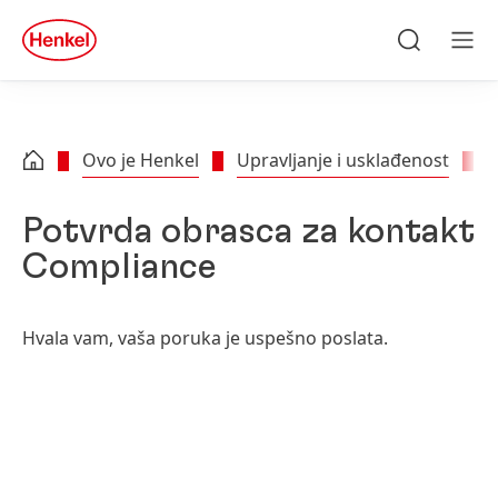
Skip to main content
Skip to footer
quick
search
Traži
Men
Ovo je Henkel
Upravljanje i usklađenost
K
Potvrda obrasca za kontakt
Compliance
Hvala vam, vaša poruka je uspešno poslata.