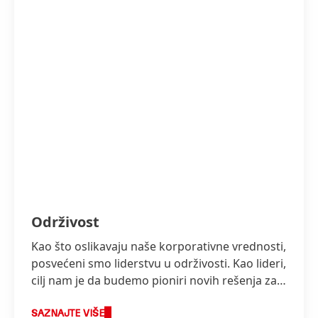
Održivost
Kao što oslikavaju naše korporativne vrednosti,
posvećeni smo liderstvu u održivosti. Kao lideri,
cilj nam je da budemo pioniri novih rešenja za
održiv razvoj, dok nastavljamo da oblikujemo
naše poslovanje na odgovoran način i
SAZNAJTE VIŠE