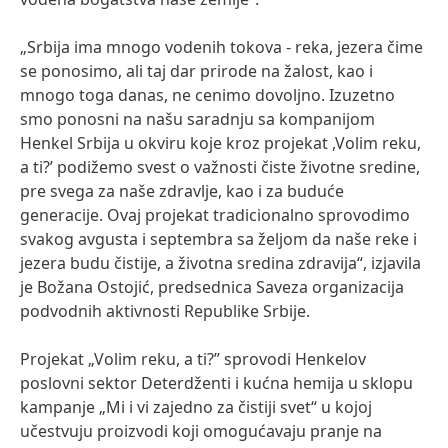
„Srbija ima mnogo vodenih tokova - reka, jezera čime
se ponosimo, ali taj dar prirode na žalost, kao i
mnogo toga danas, ne cenimo dovoljno. Izuzetno
smo ponosni na našu saradnju sa kompanijom
Henkel Srbija u okviru koje kroz projekat ,Volim reku,
a ti?’ podižemo svest o važnosti čiste životne sredine,
pre svega za naše zdravlje, kao i za buduće
generacije. Ovaj projekat tradicionalno sprovodimo
svakog avgusta i septembra sa željom da naše reke i
jezera budu čistije, a životna sredina zdravija“, izjavila
je Božana Ostojić, predsednica Saveza organizacija
podvodnih aktivnosti Republike Srbije.
Projekat „Volim reku, a ti?” sprovodi Henkelov
poslovni sektor Deterdženti i kućna hemija u sklopu
kampanje „Mi i vi zajedno za čistiji svet“ u kojoj
učestvuju proizvodi koji omogućavaju pranje na