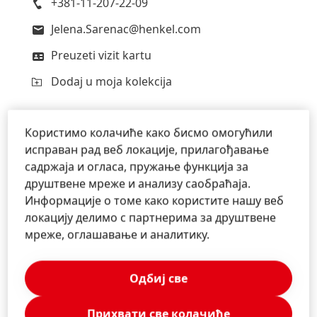
+381-11-207-22-09
Jelena.Sarenac@henkel.com
Preuzeti vizit kartu
Dodaj u moja kolekcija
Користимо колачиће како бисмо омогућили
исправан рад веб локације, прилагођавање
Ana
Krezic
садржаја и огласа, пружање функција за
друштвене мреже и анализу саобраћаја.
Henkel
Korporativne komunikacije
Информације о томе како користите нашу веб
локацију делимо с партнерима за друштвене
+381-60-207-21-90
мреже, оглашавање и аналитику.
ana.krezic@henkel.com
Одбиј све
Preuzeti vizit kartu
Dodaj u moja kolekcija
Прихвати све колачиће