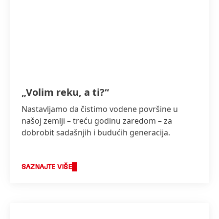
Čišćenje
Gradsko
jezera
u
Visoko
„Volim reku, a ti?“
Beloj
crkvi
Nastavljamo da čistimo vodene površine u
Nisko
našoj zemlji – treću godinu zaredom – za
Dodaj u moja kolekcija
dobrobit sadašnjih i budućih generacija.
SAZNAJTE VIŠE