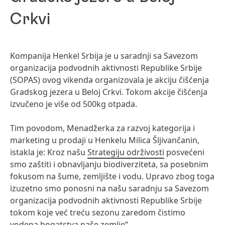
Crkvi
Kompanija Henkel Srbija je u saradnji sa Savezom
organizacija podvodnih aktivnosti Republike Srbije
(SOPAS) ovog vikenda organizovala je akciju čišćenja
Gradskog jezera u Beloj Crkvi. Tokom akcije čišćenja
izvučeno je više od 500kg otpada.
Tim povodom, Menadžerka za razvoj kategorija i
marketing u prodaji u Henkelu Milica Šljivančanin,
istakla je: Kroz našu
Strategiju održivosti
posvećeni
smo zaštiti i obnavljanju biodiverziteta, sa posebnim
fokusom na šume, zemljište i vodu. Upravo zbog toga
izuzetno smo ponosni na našu saradnju sa Savezom
organizacija podvodnih aktivnosti Republike Srbije
tokom koje već treću sezonu zaredom čistimo
vodena bogatstva naše zemlje“.