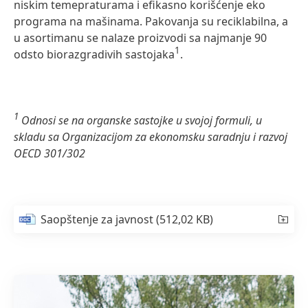
niskim temepraturama i efikasno korišćenje eko
programa na mašinama. Pakovanja su reciklabilna, a
u asortimanu se nalaze proizvodi sa najmanje 90
1
odsto biorazgradivih sastojaka
.
1
Odnosi se na organske sastojke u svojoj formuli, u
skladu sa Organizacijom za ekonomsku saradnju i razvoj
OECD 301/302
Saopštenje za javnost
(512,02 KB)