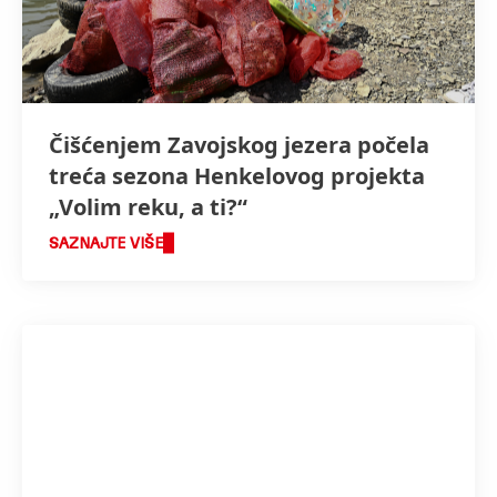
Čišćenjem Zavojskog jezera počela
treća sezona Henkelovog projekta
„Volim reku, a ti?“
SAZNAJTE VIŠE