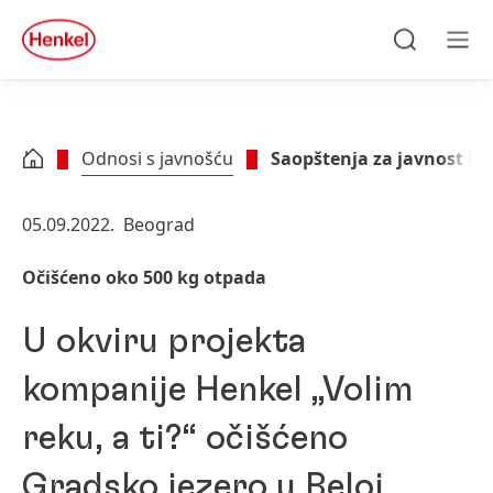
Skip to main content
Skip to footer
quick
search
Traži
Men
Odnosi s javnošću
Saopštenja za javnost i p
05.09.2022.
Beograd
Očišćeno oko 500 kg otpada
U okviru projekta
kompanije Henkel „Volim
reku, a ti?“ očišćeno
Gradsko jezero u Beloj