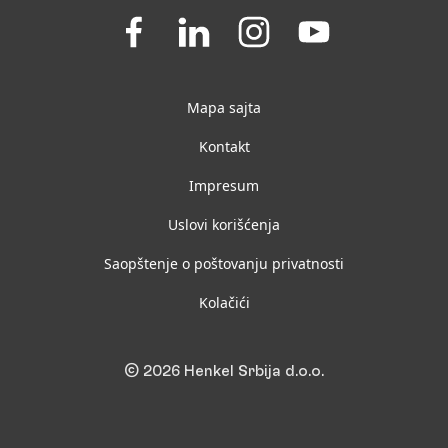
Join
Join
Join
Join
us
us
us
us
on
on
on
on
Facebook
LinkedIn
Instagram
YouTube
Mapa sajta
Kontakt
Impresum
Uslovi korišćenja
Saopštenje o poštovanju privatnosti
Kolačići
© 2026 Henkel Srbija d.o.o.