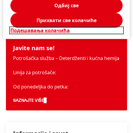
Одбиј све
Прихвати све колачиће
Informacije i usluge
Подешавања колачића
Javite nam se!
Potrošačka služba – Deterdženti i kućna hemija
Linija za potrošače:
Od ponedeljka do petka:
9 do 5 popodne:
SAZNAJTE VIŠE
Tel: +381-11-207-22-00