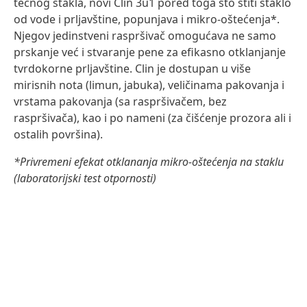
tečnog stakla, novi Clin 3u1 pored toga što štiti staklo
od vode i prljavštine, popunjava i mikro-oštećenja*.
Njegov jedinstveni raspršivač omogućava ne samo
prskanje već i stvaranje pene za efikasno otklanjanje
tvrdokorne prljavštine. Clin je dostupan u više
mirisnih nota
(limun, jabuka), veličinama pakovanja i
vrstama pakovanja
(sa raspršivačem, bez
raspršivača), kao i po nameni
(za čišćenje prozora ali i
ostalih površina).
*Privremeni efekat otklananja mikro-oštećenja na staklu
(laboratorijski test otpornosti)