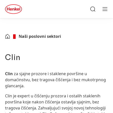
Skip to main content
Skip to footer
quick
search
Traži
Men
Naši poslovni sektori
Clin
Clin
za sjajne prozore i staklene površine u
domaćinstvu, bez tragova čišćenja i bez mukotrpnog
glancanja.
Clin je expert u čišćenju prozora i ostalih staklenih
površina koje nakon čišćenja ostavlja sjajnim, bez
tragova čišćenja. Zahvaljujući svojoj novoj tehnologiji