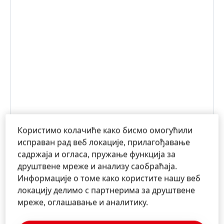
Користимо колачиће како бисмо омогућили
исправан рад веб локације, прилагођавање
садржаја и огласа, пружање функција за
друштвене мреже и анализу саобраћаја.
Информације о томе како користите нашу веб
локацију делимо с партнерима за друштвене
мреже, оглашавање и аналитику.