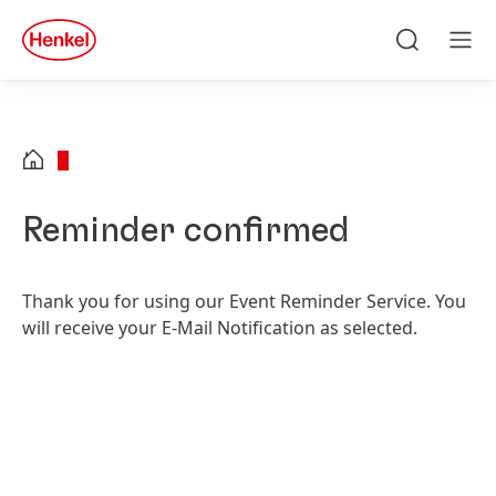
Skip to main content
Skip to footer
quick
search
Traži
Men
Reminder confirmed
Thank you for using our Event Reminder Service. You
will receive your E-Mail Notification as selected.