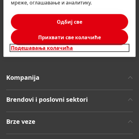
мреже, оглашавање и аналитику.
Одбиј све
Прихвати све колачиће
Подешавања колачића
Srbija | Promenite veb lokaciju
Kompanija
O Henkelu
Brendovi i poslovni sektori
Henkel Brend
Henkel Adhesive Technologies
Činjenice i podaci
Brze veze
Henkel Consumer Brands
Saopštenje za javnost
Radna mesta i prijavljivanje