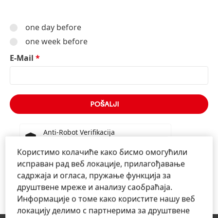
one day before
one week before
E-Mail
*
Anti-Robot Verifikacija
Kliknite da biste započeli verifikaciju
Користимо колачиће како бисмо омогућили
Friendly
Captcha ⇗
исправан рад веб локације, прилагођавање
Cl
садржаја и огласа, пружање функција за
друштвене мреже и анализу саобраћаја.
Информације о томе како користите нашу веб
локацију делимо с партнерима за друштвене