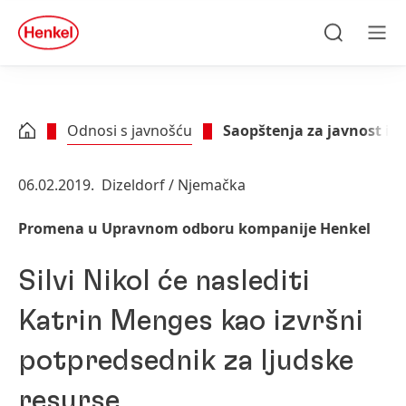
Skip to main content
Skip to footer
quick
search
Traži
Men
Odnosi s javnošću
Saopštenja za javnost i p
06.02.2019.
Dizeldorf / Njemačka
Promena u Upravnom odboru kompanije Henkel
Silvi Nikol će naslediti
Katrin Menges kao izvršni
potpredsednik za ljudske
resurse