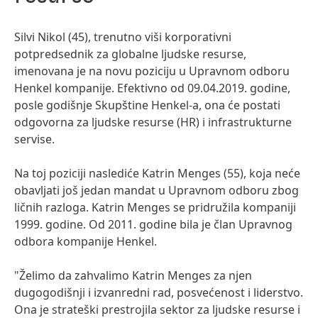
Silvi Nikol
(45), trenutno viši korporativni
potpredsednik za globalne ljudske resurse,
imenovana je na novu poziciju u Upravnom odboru
Henkel kompanije. Efektivno od 09.04.2019. godine,
posle godišnje Skupštine Henkel-a, ona će postati
odgovorna za ljudske resurse
(HR) i infrastrukturne
servise.
Na toj poziciji naslediće Katrin Menges
(55), koja neće
obavljati još jedan mandat u Upravnom odboru zbog
ličnih razloga. Katrin Menges se pridružila kompaniji
1999. godine. Od 2011. godine bila je član Upravnog
odbora kompanije Henkel.
"Želimo da zahvalimo Katrin Menges za njen
dugogodišnji i izvanredni rad, posvećenost i liderstvo.
Ona je strateški prestrojila sektor za ljudske resurse i