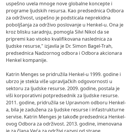
uspešno uvela mnoge nove globalne koncepte i
programe ljudskih resursa. Kao predsednica Odbora
za održivost, uspešno je podsticala neprekidna
poboljšanja za održivo poslovanje u Henkel-u. Ona je
kroz blisku saradnju, pomogla Silvi Nikol da se
pripremi kao visoko kvalifikovana naslednica za
ljudske resurse," izjavila je Dr. Simon Bagel-Trah,
predsednica Nadzornog odbora i Odbora akcionara
Henkel kompanije.
Katrin Menges se pridružila Henkel-u 1999. godine i
ubrzo je stekla više upravljačkih odgovornosti u
sektoru za ljudske resurse. 2009. godine, postala je
viši korporativni potpredsednik za ljudske resurse.
2011. godine, pridružila se Upravnom odboru Henkel-
a, bila je zadužena za ljudske resurse i infastrukturne
servise. Katrin Menges je takođe predsednica Henkel-
ovog Odbora za održivost. 2013. godine, imenovana
je za člana Veća za održivi razvoj od strane