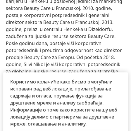
karijeru u Henkel-u u poslovnoj jedinici za marketing
sektora Beauty Care u Francuskoj. 2010. godine,
postaje korporativni potpredsednik i generalni
direktor sektora Beauty Care u Francuskoj. 2013.
godine, prelazi u centralu Henkel-a u Dizeldorfu,
zadužena za ljudske resurse sektora Beauty Care.
Posle godinu dana, postaje viši korporativni
potpredsednik i preuzima odgovornost kao direktor
prodaje Beauty Care za Evropu. Od početka 2018.
godine, Silvi Nikol je viši korporativni potpredsednik
za globalne ljudske resurse, zadužena za strateške
teme ljudskih resursa kao i za ljudske resurse u
Користимо колачиће како бисмо омогућили
regionima.
исправан рад веб локације, прилагођавање
садржаја и огласа, пружање функција за
Silvi Nikol je rođena u Francuskoj. Udata je, ima tri
друштвене мреже и анализу саобраћаја.
sina i živi u Dizeldorfu sa svojom porodicom.
Информације о томе како користите нашу веб
локацију делимо с партнерима за друштвене
мреже, оглашавање и аналитику.