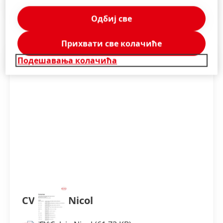
Saopštenje za javnost
(138,5 KB)
Одбиј све
Прихвати све колачиће
Подешавања колачића
CV Sylvie Nicol