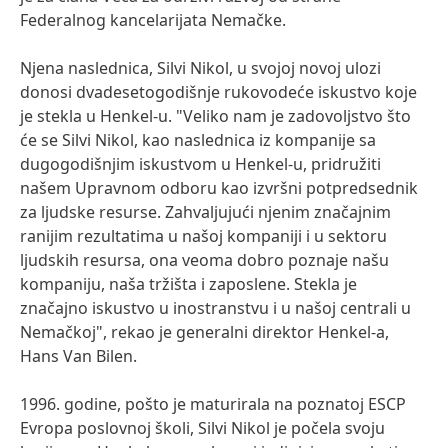
Federalnog kancelarijata Nemačke.
Njena naslednica, Silvi Nikol, u svojoj novoj ulozi
donosi dvadesetogodišnje rukovodeće iskustvo koje
je stekla u Henkel-u. "Veliko nam je zadovoljstvo što
će se Silvi Nikol, kao naslednica iz kompanije sa
dugogodišnjim iskustvom u Henkel-u, pridružiti
našem Upravnom odboru kao izvršni potpredsednik
za ljudske resurse. Zahvaljujući njenim značajnim
ranijim rezultatima u našoj kompaniji i u sektoru
ljudskih resursa, ona veoma dobro poznaje našu
kompaniju, naša tržišta i zaposlene. Stekla je
značajno iskustvo u inostranstvu i u našoj centrali u
Nemačkoj", rekao je generalni direktor Henkel-a,
Hans Van Bilen.
1996. godine, pošto je maturirala na poznatoj ESCP
Evropa poslovnoj školi, Silvi Nikol je počela svoju