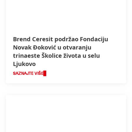
Brend Ceresit podržao Fondaciju
Novak Đoković u otvaranju
trinaeste Školice života u selu
Ljukovo
SAZNAJTE VIŠE