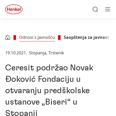
Skip to main content
Skip to footer
quick
search
Traži
Men
Odnosi s javnošću
Saopštenja za javnost i p
19.10.2021.
Stopanja, Trstenik
Ceresit podržao Novak
Đoković Fondaciju u
otvaranju predškolske
ustanove „Biseri“ u
Stopanji