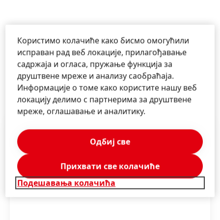
Користимо колачиће како бисмо омогућили
исправан рад веб локације, прилагођавање
садржаја и огласа, пружање функција за
друштвене мреже и анализу саобраћаја.
Информације о томе како користите нашу веб
Dodatne informacije
локацију делимо с партнерима за друштвене
мреже, оглашавање и аналитику.
Одбиј све
Прихвати све колачиће
Подешавања колачића