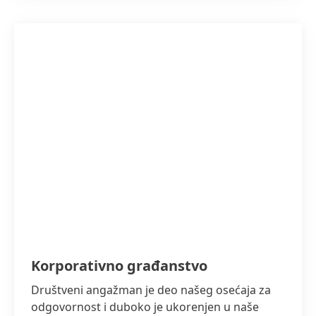
Korporativno građanstvo
Društveni angažman je deo našeg osećaja za
odgovornost i duboko je ukorenjen u naše