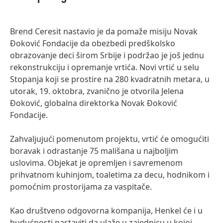
Brend Ceresit nastavio je da pomaže misiju Novak
Đoković Fondacije da obezbedi predškolsko
obrazovanje deci širom Srbije i podržao je još jednu
rekonstrukciju i opremanje vrtića. Novi vrtić u selu
Stopanja koji se prostire na 280 kvadratnih metara, u
utorak, 19. oktobra, zvanično je otvorila Jelena
Đoković, globalna direktorka Novak Đoković
Fondacije.
Zahvaljujući pomenutom projektu, vrtić će omogućiti
boravak i odrastanje 75 mališana u najboljim
uslovima. Objekat je opremljen i savremenom
prihvatnom kuhinjom, toaletima za decu, hodnikom i
pomoćnim prostorijama za vaspitače.
Kao društveno odgovorna kompanija, Henkel će i u
budućnosti nastaviti da ulaže u zajednicu u kojoj