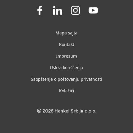
Join
Join
Join
Join
us
us
us
us
on
on
on
on
Facebook
LinkedIn
Instagram
YouTube
Mapa sajta
Kontakt
Impresum
Uslovi korišćenja
Saopštenje o poštovanju privatnosti
Kolačići
© 2026 Henkel Srbija d.o.o.