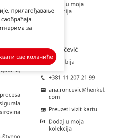
 radi na
Dodaj u moja
ије, прилагођавање
e široke
kolekcija
 саобраћаја.
e, 100%
ртнерима за
akovanja
ovanjima
Ana
Rončević
хвати све колачиће
dnosu na
​Henkel Srbija
 godine,
+381 11 207 21 99
ana.roncevic@henkel.
procesa
com
sigurala
Preuzeti vizit kartu
sirovina
Dodaj u moja
kolekcija
ruštveno