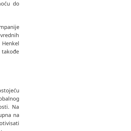
oću do
mpanije
 vrednih
u Henkel
a takođe
ostojeću
obalnog
osti. Na
tupna na
tivisati