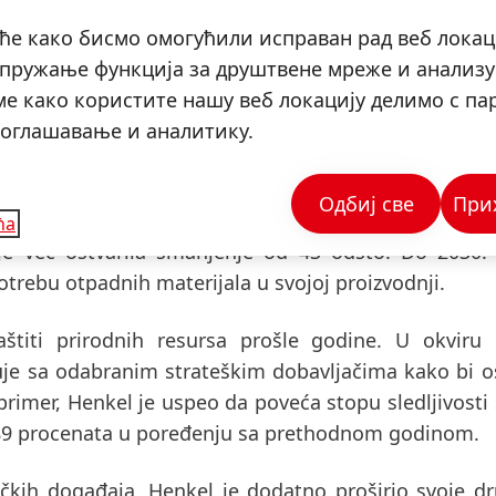
vni uticaj na životnu sredinu, Henkel neprestano
е како бисмо омогућили исправан рад веб локац
ala za pakovanje, posebno za svoje proizvode rob
, пружање функција за друштвене мреже и анализу
og ciklusa što je duže moguće.
Do 2025. godin
е како користите нашу веб локацију делимо с па
e i ponovnu upotrebu*
. U 2022. godini, udeo takvih p
 оглашавање и аналитику.
đe želi da poveća udeo recikliranog plastike u pak
deo je bio oko 16%.
Одбиј све
При
smanji
količinu otpada
za 50% po toni proizvoda u o
ћа
je već ostvarila
smanjenje od 43 odsto
. Do 2030.
otrebu otpadnih materijala u svojoj proizvodnji.
štiti prirodnih resursa prošle godine. U okviru 
uje sa odabranim strateškim dobavljačima kako bi o
 primer, Henkel je uspeo da
poveća stopu sledljivosti 
89 procenata
u poređenju sa prethodnom godinom.
ičkih događaja, Henkel je dodatno proširio svoje d