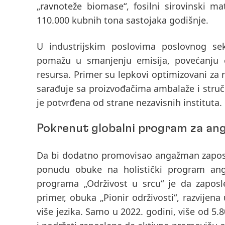
„ravnoteže biomase“, fosilni sirovinski ma
110.000 kubnih tona sastojaka godišnje.
U industrijskim poslovima poslovnog sek
pomažu u smanjenju emisija, povećanju en
resursa. Primer su
lepkovi optimizovani za r
sarađuje sa proizvođačima ambalaže i struč
je potvrđena od strane nezavisnih instituta.
Pokrenut globalni program za an
Da bi dodatno promovisao angažman zaposl
ponudu obuke na holistički program ang
programa „Održivost u srcu“ je da zaposl
primer, obuka „Pionir održivosti“, razvije
više jezika.
S
amo u 2022. godini, više od 5.8