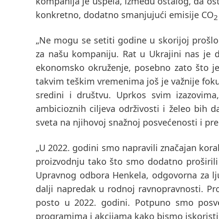
kompanija je uspela, između ostalog, da os
konkretno, dodatno smanjujući emisije CO
2
„Ne mogu se setiti godine u skorijoj prošlo
za našu kompaniju. Rat u Ukrajini nas je 
ekonomsko okruženje, posebno zato što je 
takvim teškim vremenima još je važnije fokus
sredini i društvu. Uprkos svim izazovima
ambicioznih ciljeva održivosti i želeo bih 
sveta na njihovoj snažnoj posvećenosti i pre
„U 2022. godini smo napravili značajan kora
proizvodnju tako što smo dodatno proširili 
Upravnog odbora Henkela, odgovorna za lju
dalji napredak u rodnoj ravnopravnosti. P
posto u 2022. godini. Potpuno smo posve
programima i akcijama kako bismo iskoristili