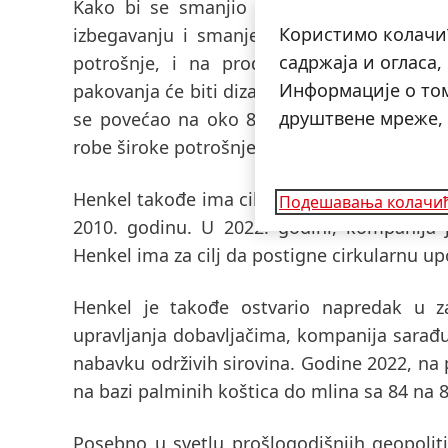
Kako bi se smanjio otpad i njegov negati
Користимо колачић
izbegavanju i smanjenju upotrebe materij
садржаја и огласа
potrošnje, i na produžavanju ekonomsk
Информације о том
pakovanja će biti dizajnirano za recikliranj
друштвене мреже,
se povećao na oko
87 odsto
. Henkel tako
robe široke potrošnje. U 2022. godini, taj u
Henkel takođe ima cilj da do 2025. godine 
Подешавања колачи
2010. godinu. U 2022. godini, kompanija 
Henkel ima za cilj da postigne cirkularnu up
Henkel je takođe ostvario napredak u za
upravljanja dobavljačima, kompanija sarađ
nabavku održivih sirovina. Godine 2022, na
na bazi palminih koštica do mlina sa 84 na 
Posebno u svetlu prošlogodišnjih geopolit