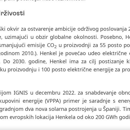
rživosti
ški okvir za ostvarenje ambicije održivog poslovanja 
, uzimajući u obzir globalne okolnosti. Posebno, H
smanjujući emisije CO
u proizvodnji za 55 posto
po
2
godinom 2010.). Henkel
je povećao udeo električne 
. Do 2030. godine, Henkel ima za cilj postizanje k
sku proizvodnju i 100 posto električne energije za pr
nijom IGNIS u decembru 2022. za snabdevanje obno
kupovini energije
(VPPA)
primer je saradnje s ener
gradnjom dva nova solarna postrojenja u Španiji. Ti
jom evropskih lokacija Henkela od oko 200 GWh godi