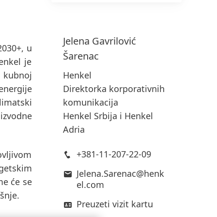
Jelena
Gavrilović
2030+, u
Šarenac
enkel je
 kubnoj
Henkel
energije
Direktorka korporativnih
limatski
komunikacija
oizvodne
​Henkel Srbija i Henkel
Adria
+381-11-207-22-09
vljivom
getskim
Jelena.Sarenac@henk
me će se
el.com
šnje.
Preuzeti vizit kartu