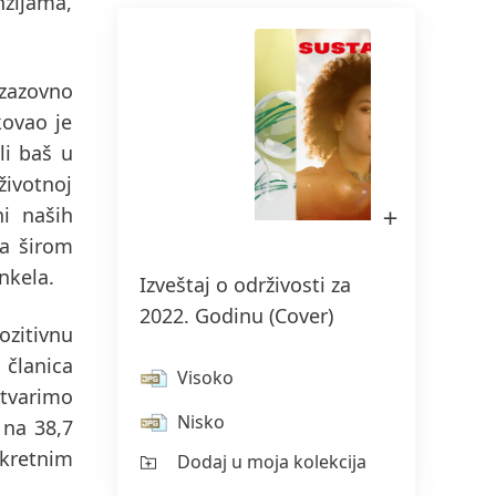
nzijama,
izazovno
kovao je
li baš u
životnoj
Otvori
ni naših
sliku
u
la širom
Lightbox
nkela.
Izveštaj o održivosti za
2022. Godinu
(Cover)
ozitivnu
 članica
Visoko
stvarimo
Nisko
 na 38,7
kretnim
Dodaj u moja kolekcija