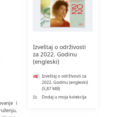
150 godina kompanije Henkel
150 godina pionirskog duha znači
oblikovanje napretka sa svrhom. U
Izveštaj o održivosti
kompaniji Henkel pretvaramo
za 2022. Godinu
promene u prilike, podstičemo
i
(engleski)
inovacije, održivost i odgovornost
kako bismo izgradili bolju
Izveštaj o održivosti za
budućnost. Zajedno.
2022. Godinu
(engleski)
(5,87 MB)
SAZNAJTE VIŠE
Dodaj u moja kolekcija
ovanje i
ruženju,