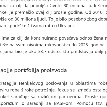
ma za cilj da poboljša živote 30 miliona ljudi šir
kel je premašio ovaj cilj prošle godine.
Od 2010. 
iše od 30 miliona ljudi
. To je bilo posebno zbog dop
ao i podrške žrtvama rata u Ukrajini.
l ima za cilj da kontinuirano povećava odnos žena 
noteže na svim nivoima rukovodstva do 2025. godine
ijama bio je oko 38,7 odsto, što predstavlja dalji 
ije portfolija proizvoda
strategija Henkelovog poslovanja u oblastima rob
kviru robe široke potrošnje, fokus se između ostalog
nkel sarađuje sa različitim partnerima. Prošle go
i sporazum o saradnji sa BASF-om. Pomoću tzv. p