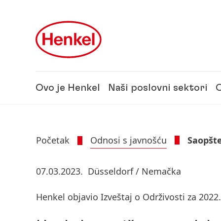
Skip to main content
Skip to footer
Ovo je Henkel
Naši poslovni sektori
O
Početak
Odnosi s javnošću
Saopšte
07.03.2023.
Düsseldorf / Nemačka
Henkel objavio Izveštaj o Održivosti za 2022.