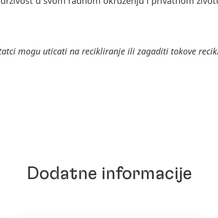
održivost u svom radnom okruženju i privatnom život
tatci mogu uticati na recikliranje ili zagaditi tokove recik
Dodatne informacije