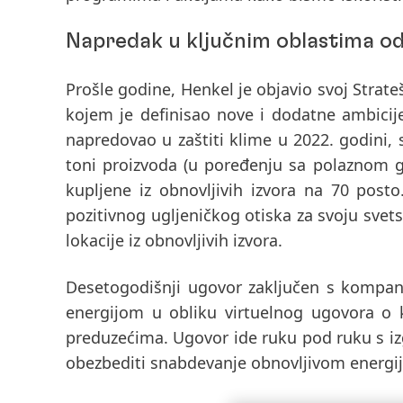
Napredak u ključnim oblastima od
Prošle godine, Henkel je objavio svoj Strate
kojem je definisao nove i dodatne ambicije
napredovao u zaštiti klime u 2022. godini,
toni proizvoda (u poređenju sa polaznom 
kupljene iz obnovljivih izvora na 70 posto
pozitivnog ugljeničkog otiska za svoju svet
lokacije iz obnovljivih izvora.
Desetogodišnji ugovor zaključen s kompa
energijom u obliku virtuelnog ugovora o 
preduzećima. Ugovor ide ruku pod ruku s iz
obezbediti snabdevanje obnovljivom energi