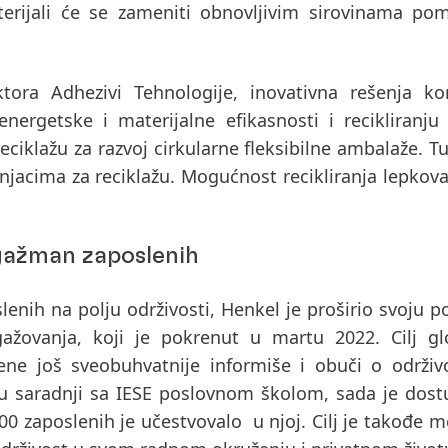
terijali će se zameniti obnovljivim sirovinama
pom
tora Adhezivi Tehnologije, inovativna rešenja ko
ergetske i materijalne efikasnosti i recikliranju
eciklažu za razvoj cirkularne fleksibilne ambalaže
. T
njacima za reciklažu. Mogućnost recikliranja lepkov
gažman zaposlenih
enih na polju održivosti,
Henkel je proširio svoju p
ažovanja
,
koji je pokrenut u martu 2022.
Cilj gl
ene još sveobuhvatnije informiše i obuči o održiv
na u saradnji sa IESE poslovnom školom, sada je dos
00 zaposlenih je učestvovalo u njoj.
Cilj je takođe mo