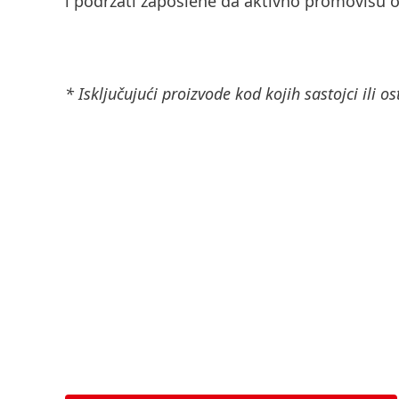
i podržati zaposlene da aktivno promovišu 
* Isključujući proizvode kod kojih sastojci ili os