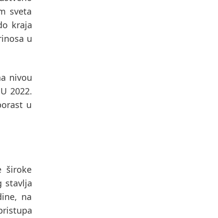
om sveta
do kraja
rinosa u
na nivou
.
U 2022.
porast u
e široke
 stavlja
dine, na
ristupa