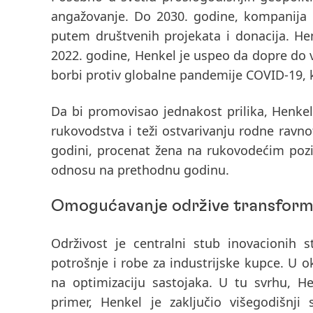
angažovanje. Do 2030. godine, kompanija i
putem društvenih projekata i donacija. Hen
2022. godine, Henkel je uspeo da dopre do v
borbi protiv globalne pandemije COVID-19, k
Da bi promovisao jednakost prilika, Henke
rukovodstva i teži ostvarivanju rodne rav
godini, procenat žena na rukovodećim pozic
odnosu na prethodnu godinu.
Omogućavanje održive transformac
Održivost je centralni stub inovacionih 
potrošnje i robe za industrijske kupce. U o
na optimizaciju sastojaka. U tu svrhu, He
primer,
Henkel je zaključio višegodišnj