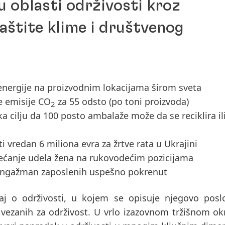
 oblasti održivosti kroz
aštite klime i društvenog
 energije na proizvodnim lokacijama širom sveta
e emisije CO
za 55 odsto (po toni proizvoda)
2
 cilju da 100 posto ambalaže može da se reciklira il
vredan 6 miliona evra za žrtve rata u Ukrajini
ećanje udela žena na rukovodećim pozicijama
a angažman zaposlenih uspešno pokrenut
taj o održivosti, u kojem se opisuje njegovo posl
 vezanih za održivost. U vrlo izazovnom tržišnom ok