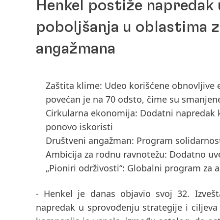
Henkel postiže napredak u
poboljšanja u oblastima z
angažmana
Zaštita klime: Udeo korišćene obnovljive
povećan je na 70 odsto, čime su smanjen
Cirkularna ekonomija: Dodatni napredak ka
ponovo iskoristi
Društveni angažman: Program solidarnosti 
Ambicija za rodnu ravnotežu: Dodatno uv
„Pioniri održivosti“: Globalni program z
- Henkel je danas objavio svoj 32. Izveš
napredak u sprovođenju strategije i ciljeva